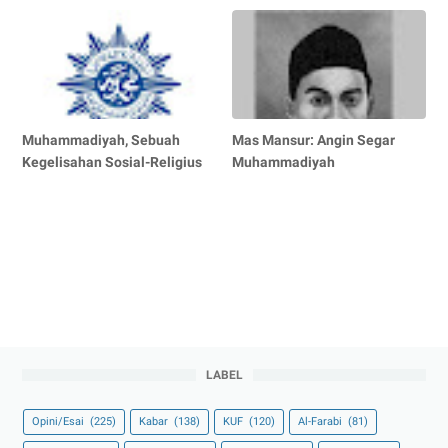
Muhammadiyah, Sebuah
Mas Mansur: Angin Segar
Kegelisahan Sosial-Religius
Muhammadiyah
LABEL
Opini/Esai
(225)
Kabar
(138)
KUF
(120)
Al-Farabi
(81)