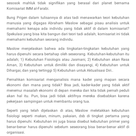
sesosok mahluk tidak signifikan yang berasal dari planet bernama
Komisariat IMM al-Farabi.
Bung Prigen dalam tulisannya di atas tadi menawarkan teori kebutuhan
manusia yang digagas Abraham Maslow sebagai pisau analisis untuk
memahami kenapa ada individu yang tidak aktif di dalam komisariat?
Spekulasi yang bisa kita bangun dari teori tadi adalah; komisariat ini tidak
memahami kebutuhan seorang individu.
Maslow menjelaskan bahwa ada tingkatan-tingkatan kebutuhan yang
harus dipenuhi secara bertahap oleh seseorang. Kebutuhan-kebutuhan itu
adalah; 1) Kebutuhan Fisiologis atau Jasmani, 2) Kebutuhan akan Rasa
Aman, 3) Kebutuhan untuk dimiliki dan disayangi, 4) Kebutuhan untuk
Dihargai, dan yang tertinggi 5) Kebutuhan untuk Aktualisasi Diri..
Pernahkan komisariat menganalisis mana kader yang mapan secara
ekonomi dan mana yang tidak? Bisa jadi, kader-kader yang tidak aktif
menemui masalah ekonomi di depan mereka dan kita tidak pernah peduli
akan hal itu. Pun, bisa jadi tidak aktifnya mereka disebabkan karena
pekerjaan sampingan untuk membantu orang tua.
Seperti yang telah dijelaskan di atas, Maslow meletakkan kebutuhan
fisiologi seperti makan, minum, pakaian, dsb di tingkat pertama yang
harus dipenuhi. Kebutuhan ini juga biasa disebut kebutuhan primer yang
benar-benar harus dipenuhi sebelum seseorang bisa benar-benar aktif di
organisasi.