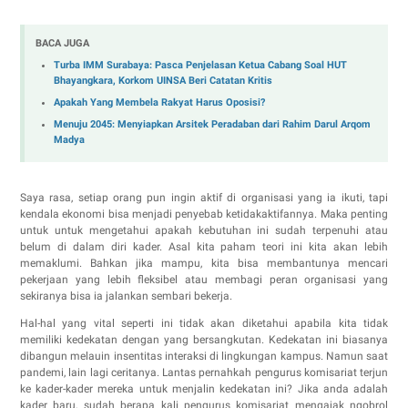
BACA JUGA
Turba IMM Surabaya: Pasca Penjelasan Ketua Cabang Soal HUT
Bhayangkara, Korkom UINSA Beri Catatan Kritis
Apakah Yang Membela Rakyat Harus Oposisi?
Menuju 2045: Menyiapkan Arsitek Peradaban dari Rahim Darul Arqom
Madya
Saya rasa, setiap orang pun ingin aktif di organisasi yang ia ikuti, tapi
kendala ekonomi bisa menjadi penyebab ketidakaktifannya. Maka penting
untuk untuk mengetahui apakah kebutuhan ini sudah terpenuhi atau
belum di dalam diri kader. Asal kita paham teori ini kita akan lebih
memaklumi. Bahkan jika mampu, kita bisa membantunya mencari
pekerjaan yang lebih fleksibel atau membagi peran organisasi yang
sekiranya bisa ia jalankan sembari bekerja.
Hal-hal yang vital seperti ini tidak akan diketahui apabila kita tidak
memiliki kedekatan dengan yang bersangkutan. Kedekatan ini biasanya
dibangun melauin insentitas interaksi di lingkungan kampus. Namun saat
pandemi, lain lagi ceritanya. Lantas pernahkah pengurus komisariat terjun
ke kader-kader mereka untuk menjalin kedekatan ini? Jika anda adalah
kader baru, sudah berapa kali pengurus komisariat mengajak ngobrol