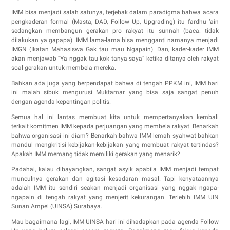
IMM bisa menjadi salah satunya, terjebak dalam paradigma bahwa acara
pengkaderan formal (Masta, DAD, Follow Up, Upgrading) itu fardhu ‘ain
sedangkan membangun gerakan pro rakyat itu sunnah (baca: tidak
dilakukan ya gapapa). IMM lama-lama bisa mengganti namanya menjadi
IMGN (Ikatan Mahasiswa Gak tau mau Ngapain). Dan, kader-kader IMM
akan menjawab “Ya nggak tau kok tanya saya” ketika ditanya oleh rakyat
soal gerakan untuk membela mereka.
Bahkan ada juga yang berpendapat bahwa di tengah PPKM ini, IMM hari
ini malah sibuk mengurusi Muktamar yang bisa saja sangat penuh
dengan agenda kepentingan politis.
Semua hal ini lantas membuat kita untuk mempertanyakan kembali
terkait komitmen IMM kepada perjuangan yang membela rakyat. Benarkah
bahwa organisasi ini diam? Benarkah bahwa IMM lemah syahwat bahkan
mandul mengkritisi kebijakan-kebijakan yang membuat rakyat tertindas?
Apakah IMM memang tidak memiliki gerakan yang menarik?
Padahal, kalau dibayangkan, sangat asyik apabila IMM menjadi tempat
munculnya gerakan dan agitasi kesadaran masal. Tapi kenyataannya
adalah IMM itu sendiri seakan menjadi organisasi yang nggak ngapa-
ngapain di tengah rakyat yang menjerit kekurangan. Terlebih IMM UIN
Sunan Ampel (UINSA) Surabaya.
Mau bagaimana lagi, IMM UINSA hari ini dihadapkan pada agenda Follow