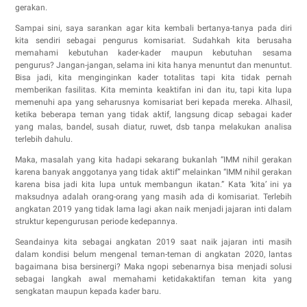
gerakan.
Sampai sini, saya sarankan agar kita kembali bertanya-tanya pada diri
kita sendiri sebagai pengurus komisariat. Sudahkah kita berusaha
memahami kebutuhan kader-kader maupun kebutuhan sesama
pengurus? Jangan-jangan, selama ini kita hanya menuntut dan menuntut.
Bisa jadi, kita menginginkan kader totalitas tapi kita tidak pernah
memberikan fasilitas. Kita meminta keaktifan ini dan itu, tapi kita lupa
memenuhi apa yang seharusnya komisariat beri kepada mereka. Alhasil,
ketika beberapa teman yang tidak aktif, langsung dicap sebagai kader
yang malas, bandel, susah diatur, ruwet, dsb tanpa melakukan analisa
terlebih dahulu.
Maka, masalah yang kita hadapi sekarang bukanlah “IMM nihil gerakan
karena banyak anggotanya yang tidak aktif” melainkan “IMM nihil gerakan
karena bisa jadi kita lupa untuk membangun ikatan.” Kata ‘kita’ ini ya
maksudnya adalah orang-orang yang masih ada di komisariat. Terlebih
angkatan 2019 yang tidak lama lagi akan naik menjadi jajaran inti dalam
struktur kepengurusan periode kedepannya.
Seandainya kita sebagai angkatan 2019 saat naik jajaran inti masih
dalam kondisi belum mengenal teman-teman di angkatan 2020, lantas
bagaimana bisa bersinergi? Maka ngopi sebenarnya bisa menjadi solusi
sebagai langkah awal memahami ketidakaktifan teman kita yang
sengkatan maupun kepada kader baru.