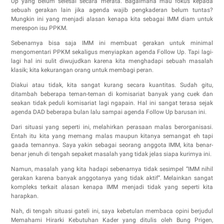
Up yang belum selesai secara merata. Bagaimana mau fokus kepada
sebuah gerakan lain jika agenda wajib pengkaderan belum tuntas?
Mungkin ini yang menjadi alasan kenapa kita sebagai IMM diam untuk
merespon isu PPKM.
Sebenarnya bisa saja IMM ini membuat gerakan untuk minimal
mengomentari PPKM sekaligus menyiapkan agenda Follow Up. Tapi lagi-
lagi hal ini sulit diwujudkan karena kita menghadapi sebuah masalah
klasik; kita kekurangan orang untuk membagi peran.
Diakui atau tidak, kita sangat kurang secara kuantitas. Sudah gitu,
ditambah beberapa teman-teman di komisariat banyak yang cuek dan
seakan tidak peduli komisariat lagi ngapain. Hal ini sangat terasa sejak
agenda DAD beberapa bulan lalu sampai agenda Follow Up barusan ini.
Dari situasi yang seperti ini, melahirkan perasaan malas berorganisasi.
Entah itu kita yang memang malas maupun kitanya semangat eh tapi
gaada temannya. Saya yakin sebagai seorang anggota IMM, kita benar-
benar jenuh di tengah sepaket masalah yang tidak jelas siapa kurirnya ini.
Namun, masalah yang kita hadapi sebenarnya tidak sesimpel “IMM nihil
gerakan karena banyak anggotanya yang tidak aktif”. Melainkan sangat
kompleks terkait alasan kenapa IMM menjadi tidak yang seperti kita
harapkan.
Nah, di tengah situasi gateli ini, saya kebetulan membaca opini berjudul
Memahami Hirarki Kebutuhan Kader yang ditulis oleh Bung Prigen,