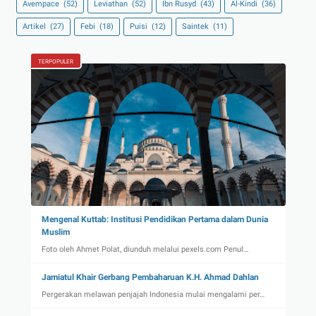
Avempace
(52)
Leviathan
(52)
Ibn Rusyd
(43)
Al-Kindi
(36)
Artikel
(27)
Febi
(18)
Puisi
(12)
Saintek
(11)
TERPOPULER
Mengenal Kuttab: Institusi Pendidikan Pertama dalam Dunia
Muslim
Foto oleh Ahmet Polat, diunduh melalui pexels.com Penul…
Jamiatul Khair Gerbang Pembaharuan K.H. Ahmad Dahlan
Pergerakan melawan penjajah Indonesia mulai mengalami per…