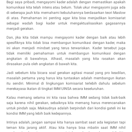
Bagi saya pribadi, mengayomi kader adalah dengan memastikan apakah
komunikasi kita telah intens atau belum. Tolak ukur mengayomi juga ada
di seberapa jauh kita memahami kebutuhannya berdasarkan teori Maslow
di atas. Pemahaman ini penting agar kita bisa menjadikan komisariat
sebagai wadah bagi kader untuk mengaktualisasikan gagasannya
menjadi gerakan.
Dan, jika kita tidak mampu mengayomi kader dengan baik atau lebih
spesifiknya kita tidak bisa membangun komunikasi dengan kader, maka
ini akan menjadi mindset yang terus terwariskan. Kader tersebut juga
tidak memiliki pemahaman untuk membangun komunikasi dengan
angkatan di bawahnya. Alhasil, masalah yang kita rasakan akan
dirasakan pula oleh angkatan di bawah kita.
Jadi sebelum kita bicara soal gerakan agitasi masal yang pro keadilan,
masalah pertama yang harus kita tuntaskan adalah membangun ikatan
itu sendiri. Minimal di lingkungan komisariat terlebih dahulu sebelum
merekayasa ikatan di tingkat IMM UINSA secara keseluruhan.
Kalau memang selama ini kita rasa bahwa IMM sedang tidak baik-baik
saja karena nihil gerakan, sebaiknya kita memang harus merencanakan
untuk pindah saja. Maksudnya adalah berpindah dari kondisi gateli ini ke
kondisi IMM yang lebih baik kedepannya.
Intinya adalah, jangan sampai kita hanya sambat saat ada kegiatan tapi
teman kita jarang aktif. Atau kita hanya bisa mbatin saat IMM nihil