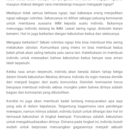
maupun diskusi dengan cara mendatangi maupun mengajak ngopi?
Meskipun tidak semua terbiasa ngopi¸ tapi beberapa orang menjadikan
ngopi sebagai rutinitas. Seharusnya ini dilihat sebagai peluang komisariat
untuk membawa suasana IMM kepada suatu individu. Bukannya
menunggu individu datang ke IMM. Lewat sering ngopi, disitulah ikatan
bersemi. Hal ini juga berkaitan dengan kebutuhan kedua dan seterusnya.
Mengapa berkaitan? Sebab rutinitas ngopi kita bisa membuat kita sering
melakukan obrolan. Komunikasi yang intens ini bisa membuat kedua
belah pihak akan saling terbuka satu sama lain. Keterbukaan ini membuat
individu untuk merasakan bahwa kebutuhan kedua berupa rasa aman
telah terpenuhi.
Ketika rasa aman terpenuhi, individu akan berada dalam tahap ketiga
dalam hirarki kebutuhan Maslow, dimana individu itu ingin merasa dimiliki
dan menjadi bagian dari suatu komunitas. Disinilah komisariat harus
berupaya membuat individu sebisa mungkin yakin bahwa dirinya adalah
bagian dari komisariat yang dibutuhkan.
Kondisi ini juga akan membuat kader lantang menyuarakan apa saja
yang ada di dalam kepalanya. Tergantung bagaimana cara pendengar
merespon, namun intinya adalah, individu butuh untuk dihargai dan hal ini
termasuk kebutuhan di tingkat keempat. Puncaknya adalah, kebutuhan
untuk mengaktualisasikan dirinya. Dimana pada tingkat ini, individu butuh
wadah untuk berproses menuangkan gagasannya menjadi sebuah