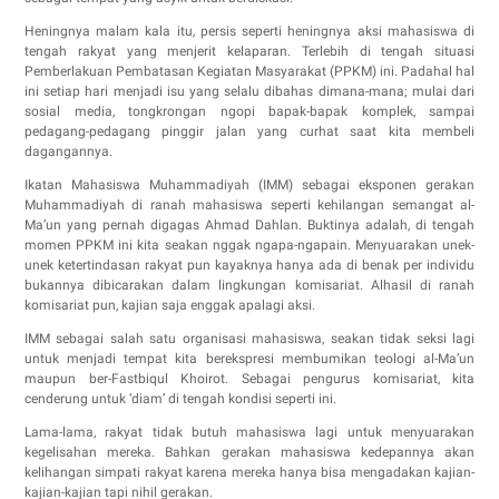
Heningnya malam kala itu, persis seperti heningnya aksi mahasiswa di
tengah rakyat yang menjerit kelaparan. Terlebih di tengah situasi
Pemberlakuan Pembatasan Kegiatan Masyarakat (PPKM) ini. Padahal hal
ini setiap hari menjadi isu yang selalu dibahas dimana-mana; mulai dari
sosial media, tongkrongan ngopi bapak-bapak komplek, sampai
pedagang-pedagang pinggir jalan yang curhat saat kita membeli
dagangannya.
Ikatan Mahasiswa Muhammadiyah (IMM) sebagai eksponen gerakan
Muhammadiyah di ranah mahasiswa seperti kehilangan semangat al-
Ma’un yang pernah digagas Ahmad Dahlan. Buktinya adalah, di tengah
momen PPKM ini kita seakan nggak ngapa-ngapain. Menyuarakan unek-
unek ketertindasan rakyat pun kayaknya hanya ada di benak per individu
bukannya dibicarakan dalam lingkungan komisariat. Alhasil di ranah
komisariat pun, kajian saja enggak apalagi aksi.
IMM sebagai salah satu organisasi mahasiswa, seakan tidak seksi lagi
untuk menjadi tempat kita berekspresi membumikan teologi al-Ma’un
maupun ber-Fastbiqul Khoirot. Sebagai pengurus komisariat, kita
cenderung untuk ‘diam’ di tengah kondisi seperti ini.
Lama-lama, rakyat tidak butuh mahasiswa lagi untuk menyuarakan
kegelisahan mereka. Bahkan gerakan mahasiswa kedepannya akan
kelihangan simpati rakyat karena mereka hanya bisa mengadakan kajian-
kajian-kajian tapi nihil gerakan.