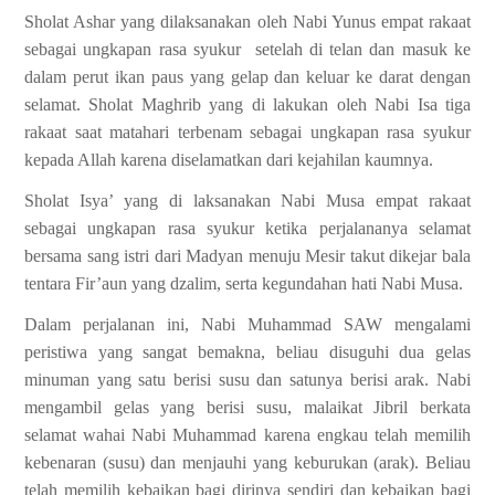
Sholat Ashar yang dilaksanakan oleh Nabi Yunus empat rakaat
sebagai ungkapan rasa syukur
setelah di telan
dan masuk ke
dalam perut ikan paus yang gelap dan keluar ke darat dengan
selamat.
Sholat Maghrib yang di lakukan oleh Nabi Isa tiga
rakaat saat matahari terbenam sebagai ungkapan rasa syukur
kepada Allah karena diselamatkan dari kejahilan kaumnya.
Sholat Isya’ yang di laksanakan Nabi Musa empat rakaat
sebagai ungkapan rasa syukur ketika perjalananya selamat
bersama sang istri dari Madyan menuju Mesir takut dikejar bala
tentara Fir’aun yang dzalim, serta kegundahan hati Nabi Musa.
Dalam perjalanan ini, Nabi Muhammad SAW mengalami
peristiwa yang sangat bemakna, beliau disuguhi dua gelas
minuman yang satu berisi susu dan satunya berisi arak. Nabi
mengambil gelas yang berisi susu, malaikat Jibril berkata
selamat wahai Nabi Muhammad karena engkau telah memilih
kebenaran (susu) dan menjauhi yang keburukan (arak). Beliau
telah memilih kebaikan bagi dirinya sendiri dan kebaikan bagi