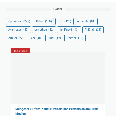
LABEL
Opini/Esai
(225)
Kabar
(138)
KUF
(120)
Al-Farabi
(81)
Avempace
(52)
Leviathan
(52)
Ibn Rusyd
(43)
Al-Kindi
(36)
Artikel
(27)
Febi
(18)
Puisi
(12)
Saintek
(11)
TERPOPULER
Mengenal Kuttab: Institusi Pendidikan Pertama dalam Dunia
Muslim