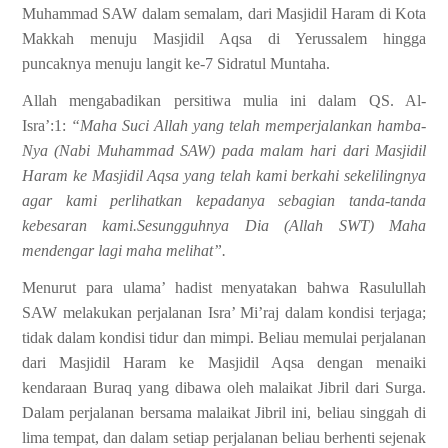
Muhammad SAW dalam semalam, dari Masjidil Haram di Kota
Makkah menuju Masjidil Aqsa di Yerussalem hingga
puncaknya menuju langit ke-7 Sidratul Muntaha.
Allah mengabadikan persitiwa mulia ini dalam QS. Al-
Isra’:1:
“Maha Suci Allah yang telah memperjalankan hamba-
Nya (Nabi Muhammad SAW) pada malam hari dari Masjidil
Haram ke Masjidil Aqsa yang telah kami berkahi sekelilingnya
agar kami perlihatkan kepadanya sebagian tanda-tanda
kebesaran kami.Sesungguhnya Dia (Allah SWT) Maha
mendengar lagi maha melihat”.
Menurut para ulama’ hadist menyatakan bahwa Rasulullah
SAW melakukan perjalanan Isra’ Mi’raj dalam kondisi terjaga;
tidak dalam kondisi tidur dan mimpi. Beliau memulai perjalanan
dari Masjidil Haram ke Masjidil Aqsa dengan menaiki
kendaraan Buraq yang dibawa oleh malaikat Jibril dari Surga.
Dalam perjalanan bersama malaikat Jibril ini, beliau singgah di
lima tempat, dan dalam setiap perjalanan beliau berhenti sejenak