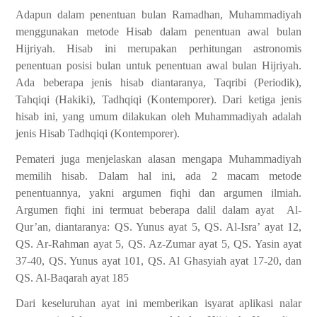
Adapun dalam penentuan bulan Ramadhan, Muhammadiyah
menggunakan metode Hisab dalam penentuan awal bulan
Hijriyah. Hisab ini merupakan perhitungan astronomis
penentuan posisi bulan untuk penentuan awal bulan Hijriyah.
Ada beberapa jenis hisab diantaranya, Taqribi (Periodik),
Tahqiqi (Hakiki), Tadhqiqi (Kontemporer). Dari ketiga jenis
hisab ini, yang umum dilakukan oleh Muhammadiyah adalah
jenis Hisab Tadhqiqi (Kontemporer).
Pemateri juga menjelaskan alasan mengapa Muhammadiyah
memilih hisab. Dalam hal ini, ada 2 macam metode
penentuannya, yakni argumen fiqhi dan argumen ilmiah.
Argumen fiqhi ini termuat beberapa dalil dalam ayat
Al-
Qur’an, diantaranya: QS. Yunus ayat 5, QS. Al-Isra’ ayat 12,
QS. Ar-Rahman ayat 5, QS. Az-Zumar ayat 5, QS. Yasin ayat
37-40, QS. Yunus ayat 101, QS. Al Ghasyiah ayat 17-20, dan
QS. Al-Baqarah ayat 185
Dari keseluruhan ayat ini memberikan isyarat aplikasi nalar