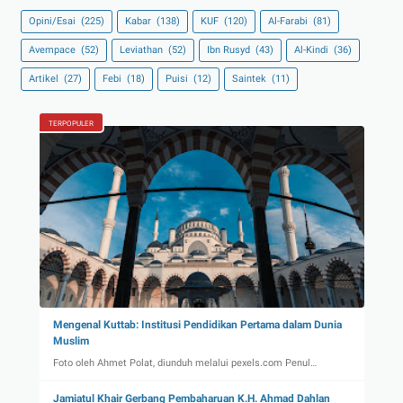
Opini/Esai
(225)
Kabar
(138)
KUF
(120)
Al-Farabi
(81)
Avempace
(52)
Leviathan
(52)
Ibn Rusyd
(43)
Al-Kindi
(36)
Artikel
(27)
Febi
(18)
Puisi
(12)
Saintek
(11)
TERPOPULER
Mengenal Kuttab: Institusi Pendidikan Pertama dalam Dunia
Muslim
Foto oleh Ahmet Polat, diunduh melalui pexels.com Penul…
Jamiatul Khair Gerbang Pembaharuan K.H. Ahmad Dahlan