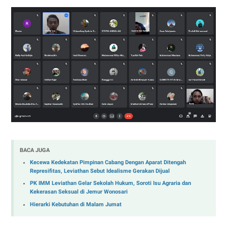
BACA JUGA
Kecewa Kedekatan Pimpinan Cabang Dengan Aparat Ditengah
Represifitas, Leviathan Sebut Idealisme Gerakan Dijual
PK IMM Leviathan Gelar Sekolah Hukum, Soroti Isu Agraria dan
Kekerasan Seksual di Jemur Wonosari
Hierarki Kebutuhan di Malam Jumat