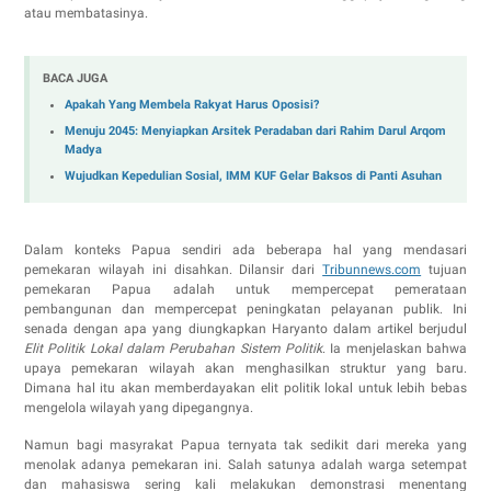
atau membatasinya.
BACA JUGA
Apakah Yang Membela Rakyat Harus Oposisi?
Menuju 2045: Menyiapkan Arsitek Peradaban dari Rahim Darul Arqom
Madya
Wujudkan Kepedulian Sosial, IMM KUF Gelar Baksos di Panti Asuhan
Dalam konteks Papua sendiri ada beberapa hal yang mendasari
pemekaran wilayah ini disahkan. Dilansir dari
Tribunnews.com
tujuan
pemekaran Papua adalah untuk mempercepat pemerataan
pembangunan dan mempercepat peningkatan pelayanan publik. Ini
senada dengan apa yang diungkapkan Haryanto dalam artikel berjudul
Elit Politik Lokal dalam Perubahan Sistem Politik
. Ia menjelaskan bahwa
upaya pemekaran wilayah akan menghasilkan struktur yang baru.
Dimana hal itu akan memberdayakan elit politik lokal untuk lebih bebas
mengelola wilayah yang dipegangnya.
Namun bagi masyrakat Papua ternyata tak sedikit dari mereka yang
menolak adanya pemekaran ini. Salah satunya adalah warga setempat
dan mahasiswa sering kali melakukan demonstrasi menentang