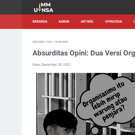
BERANDA
KABAR
ARTIKEL
OPINI/ESAI
BERANDA
/
KUF
/
OPINI/ESAI
Absurditas Opini: Dua Versi Org
Rabu, Desember 28, 2022