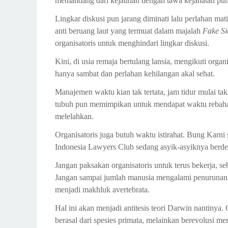
memandang dari kejauhan dengan tawa kejahatan pun
Lingkar diskusi pun jarang diminati lalu perlahan ma
anti beruang laut yang termuat dalam majalah
Fake Si
organisatoris untuk menghindari lingkar diskusi.
Kini, di usia remaja bertulang lansia, mengikuti organ
hanya sambat dan perlahan kehilangan akal sehat.
Manajemen waktu kian tak tertata, jam tidur mulai t
tubuh pun memimpikan untuk mendapat waktu rebaha
melelahkan.
Organisatoris juga butuh waktu istirahat. Bung Karni s
Indonesia Lawyers Club sedang asyik-asyiknya berde
Jangan paksakan organisatoris untuk terus bekerja, se
Jangan sampai jumlah manusia mengalami penurunan ku
menjadi makhluk avertebrata.
Hal ini akan menjadi antitesis teori Darwin nantinya.
berasal dari spesies primata, melainkan berevolusi men