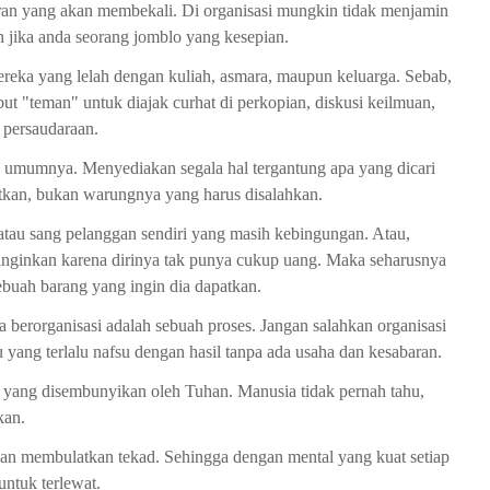
jaran yang akan membekali. Di organisasi mungkin tidak menjamin
jika anda seorang jomblo yang kesepian.
mereka yang lelah dengan kuliah, asmara, maupun keluarga. Sebab,
but "teman" untuk diajak curhat di perkopian, diskusi keilmuan,
 persaudaraan.
a umumnya. Menyediakan segala hal tergantung apa yang dicari
patkan, bukan warungnya yang harus disalahkan.
atau sang pelanggan sendiri yang masih kebingungan. Atau,
inginkan karena dirinya tak punya cukup uang. Maka seharusnya
buah barang yang ingin dia dapatkan.
berorganisasi adalah sebuah proses. Jangan salahkan organisasi
mu yang terlalu nafsu dengan hasil tanpa ada usaha dan kesabaran.
 yang disembunyikan oleh Tuhan. Manusia tidak pernah tahu,
kan.
dan membulatkan tekad. Sehingga dengan mental yang kuat setiap
ntuk terlewat.