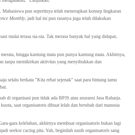
 mengatakan, "Lanjutkan."
ti. Mahasiswa pun sepertinya telah menerapkan konsep lingkaran
ence Monthly
, jadi hal ini pun rasanya juga telah dilakukan
isasi mulai terasa sia-sia. Tak merasa banyak hal yang didapat,
ak merata, hingga kantung mata pun punya kantung mata. Akhirnya,
n tanpa memikirkan aktivitas yang menyibukkan dan
aja selalu berkata "Kita rehat sejenak" saat para bintang tamu
bat.
bab di organisasi pun tidak ada BPJS atau asuransi Jasa Raharja.
ota, saat organisatoris dibuat lelah dan berubah dari manusia
 Gara-gara kelelahan, akhirnya membuat organisatoris bukan lagi
jadi seekor cacing pita. Yah, beginilah nasib organisatoris sang