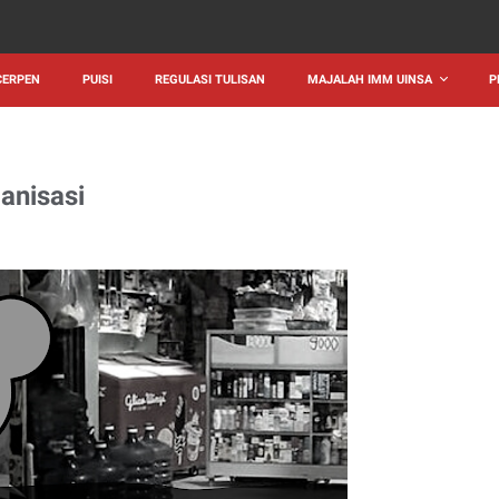
CERPEN
PUISI
REGULASI TULISAN
MAJALAH IMM UINSA
P
anisasi