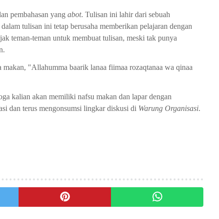
ot dan pembahasan yang
abot
. Tulisan ini lahir dari sebuah
alam tulisan ini tetap berusaha memberikan pelajaran dengan
gajak teman-teman untuk membuat tulisan, meski tak punya
n.
doa makan, "Allahumma baarik lanaa fiimaa rozaqtanaa wa qinaa
ga kalian akan memiliki nafsu makan dan lapar dengan
basi dan terus mengonsumsi lingkar diskusi di
Warung Organisasi
.