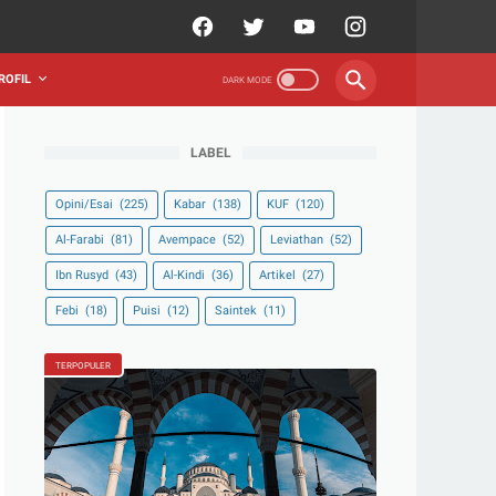
ROFIL
LABEL
Opini/Esai
(225)
Kabar
(138)
KUF
(120)
Al-Farabi
(81)
Avempace
(52)
Leviathan
(52)
Ibn Rusyd
(43)
Al-Kindi
(36)
Artikel
(27)
Febi
(18)
Puisi
(12)
Saintek
(11)
TERPOPULER