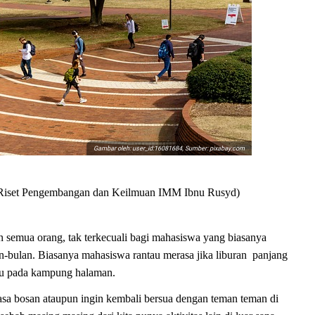
Gambar oleh: user_id:16081684, Sumber: pixabay.com
ng Riset Pengembangan dan Keilmuan IMM Ibnu Rusyd)
 semua orang, tak terkecuali bagi mahasiswa yang biasanya
-bulan. Biasanya mahasiswa rantau merasa jika liburan panjang
ndu pada kampung halaman.
merasa bosan ataupun ingin kembali bersua dengan teman teman di