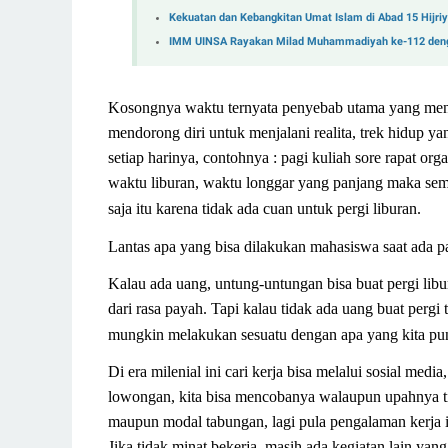
Kekuatan dan Kebangkitan Umat Islam di Abad 15 Hijri
IMM UINSA Rayakan Milad Muhammadiyah ke-112 deng
Kosongnya waktu ternyata penyebab utama yang me
mendorong diri untuk menjalani realita, trek hidup 
setiap harinya, contohnya : pagi kuliah sore rapat orga
waktu liburan, waktu longgar yang panjang maka sem
saja itu karena tidak ada cuan untuk pergi liburan.
Lantas apa yang bisa dilakukan mahasiswa saat ada 
Kalau ada uang, untung-untungan bisa buat pergi libur
dari rasa payah. Tapi kalau tidak ada uang buat pergi t
mungkin melakukan sesuatu dengan apa yang kita pu
Di era milenial ini cari kerja bisa melalui sosial med
lowongan, kita bisa mencobanya walaupun upahnya 
maupun modal tabungan, lagi pula pengalaman kerja i
Jika tidak minat bekerja, masih ada kegiatan lain yan