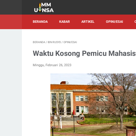
BERANDA
KABAR
ARTIKEL
OPINI/ESAI
BERANDA
/
IBN RUSYD
/
OPINI/ESAI
Waktu Kosong Pemicu Mahasi
Minggu, Februari 26, 2023