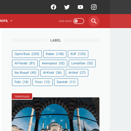
ROFIL
LABEL
Opini/Esai
(225)
Kabar
(138)
KUF
(120)
Al-Farabi
(81)
Avempace
(52)
Leviathan
(52)
Ibn Rusyd
(43)
Al-Kindi
(36)
Artikel
(27)
Febi
(18)
Puisi
(12)
Saintek
(11)
TERPOPULER