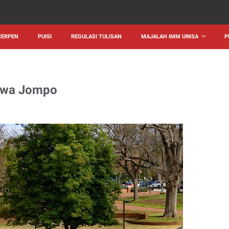
CERPEN
PUISI
REGULASI TULISAN
MAJALAH IMM UINSA
P
swa Jompo