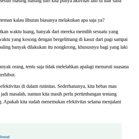
sebab masing masing dari kita punya aktivitas lain di luar sana
n teman kalau liburan biasanya melakukan apa saja ya?
atkan waktu luang, banyak dari mereka memilih sesuatu yang
ktu yang kosong dengan bergelimang di kasur dari pagi sampai
 paling banyak dilakukan itu nongkrong, khususnya bagi yang laki
anyak orang, tentu saja tidak melelahkan apalagi menuruti suasana
erhibur.
ktivitas di dalam rutinitas. Sederhananya, kita bebas mau
k jadi masalah, namun kita masih perlu pertimbangan tentang
ang. Apakah kita sudah menemukan efektivitas selama menjalani
Sosial