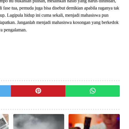
ompo itu bukanlah pilihan, melainkan nasib yang harus dihindari,
i fase tua, pemuda juga bisa disebut demikian apabila raganya tak
dup. Lagipula hidup ini cuma sekali, menjadi mahasiswa pun
dapatkan. Janganlah menjadi mahasiswa kosongan yang berkedok
nya pengalaman.