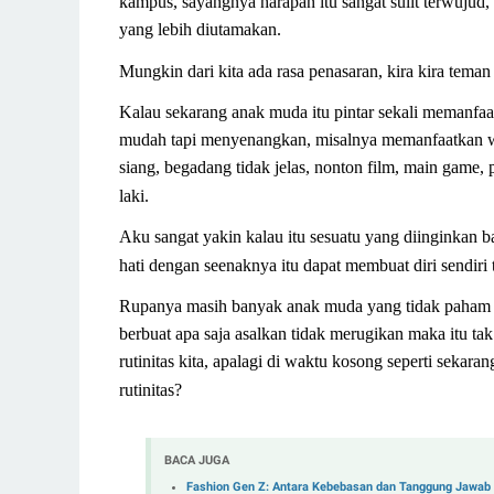
kampus, sayangnya harapan itu sangat sulit terwujud, 
yang lebih diutamakan.
Mungkin dari kita ada rasa penasaran, kira kira tema
Kalau sekarang anak muda itu pintar sekali memanfa
mudah tapi menyenangkan, misalnya memanfaatkan wa
siang, begadang tidak jelas, nonton film, main game,
laki.
Aku sangat yakin kalau itu sesuatu yang diinginkan b
hati dengan seenaknya itu dapat membuat diri sendiri t
Rupanya masih banyak anak muda yang tidak paham efe
berbuat apa saja asalkan tidak merugikan maka itu ta
rutinitas kita, apalagi di waktu kosong seperti sekar
rutinitas?
BACA JUGA
Fashion Gen Z: Antara Kebebasan dan Tanggung Jawab 