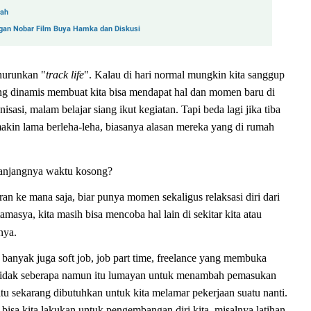
yah
an Nobar Film Buya Hamka dan Diskusi
nurunkan "
track life
". Kalau di hari normal mungkin kita sanggup
yang dinamis membuat kita bisa mendapat hal dan momen baru di
nisasi, malam belajar siang ikut kegiatan. Tapi beda lagi jika tiba
akin lama berleha-leha, biasanya alasan mereka yang di rumah
panjangnya waktu kosong?
an ke mana saja, biar punya momen sekaligus relaksasi diri dari
amasya, kita masih bisa mencoba hal lain di sekitar kita atau
nya.
ia, banyak juga soft job, job part time, freelance yang membuka
tidak seberapa namun itu lumayan untuk menambah pemasukan
tu sekarang dibutuhkan untuk kita melamar pekerjaan suatu nanti.
g bisa kita lakukan untuk pengembangan diri kita, misalnya latihan