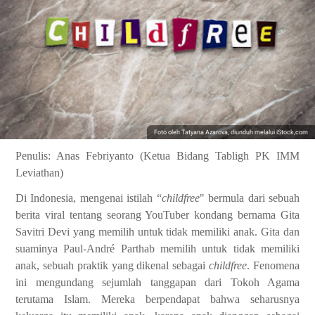
Foto oleh Tatyana Azarova, diunduh melalui iStock,com
Penulis: Anas Febriyanto (Ketua Bidang Tabligh PK IMM
Leviathan)
Di Indonesia, mengenai istilah “
childfree
" bermula dari sebuah
berita viral tentang seorang YouTuber kondang bernama Gita
Savitri Devi yang memilih untuk tidak memiliki anak. Gita dan
suaminya Paul-André Parthab memilih untuk tidak memiliki
anak, sebuah praktik yang dikenal sebagai
childfree
. Fenomena
ini mengundang sejumlah tanggapan dari Tokoh Agama
terutama Islam. Mereka berpendapat bahwa seharusnya