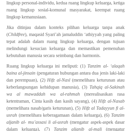
lingkup personal-individu, kedua ruang lingkup keluarga, ketiga
ruang lingkup sosial-komunal masyarakat, keempat ruang
lingkup kemanusiaan.
Jika ditinjau dalam konteks pilihan keluarga tanpa anak
(
Childfree
), maqasid Syari’ah jamaluddin ‘athiyyah yang paling
tepat adalah dalam ruang lingkup keluarga, dengan tujuan
melindungi kesucian keluarga dan memastikan pemenuhan
kebutuhan manusia secara seimbang dan harmonis.
Ruang lingkup keluarga ini meliputi: (1)
Tanzim al- ‘alaqah
baina al-jinsain
(pengaturan hubungan antara dua jenis laki-laki
dan perempuan), (2)
Hifz al-Nasl
(memelihara keturunan atau
keberlangsungan kehidupan manusia), (3)
Tahqiq al-Sakinah
wa al mawaddah wa al-rahmah
(merealisasikan rasa
ketentraman, Cinta kasih dan kasih sayang), (4)
Hifz al-Nasab
(memelihara nasab/garis keturunan), (5)
Hifz al Tadayyun fi al-
usrah
(memelihara keberagamaan dalam keluarga), (6)
Tanzim
aljanib al- mu’assasi li al-usrah
(mengatur aspek-aspek dasar
dalam keluarga), (7)
Tanzim aljanib al-mali
(mengatur