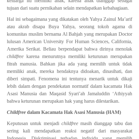
keluarga itu memiliki anak, karena anak dianggap sebagai
tujuan dari suatu pernikahan selain mendapatkan kebahagiaan.
Hal ini sebagaimana yang dikatakan oleh Yahya Zainul Ma’arif
atau akrab disapa Buya Yahya, seorang tokoh agama di
komunitas muslim bernama Al Bahjah yang merupakan Doctor
lulusan American University For Human Sciences, California,
Amerika Serikat. Beliau berpendapat bahwa dirinya menolak
childfree
karena menurutnya memiliki keturunan merupakan
fitrah manusia. Bahkan jika ada yang memilih untuk tidak
memiliki anak, mereka hendaknya didoakan, dinasihati, dan
diberi simpati. Fenomena ini tentunya menarik untuk dikaji
lebih dalam dengan pendekatan normatif dalam kacamata Hak
Asasi Manusia dan Maqasid Syari’ah Jamaluddin ‘Athiyyah
bahwa keturunan merupakan hak yang harus dilestarikan.
Childfree
dalam Kacamata Hak Asasi Manusia (HAM)
Keputusan untuk menjadi
childfree
masih dianggap tabu dan
sering kali mendapatkan reaksi negatif dari masyarakat
Indonesia. Diskriminasi terhadap individu yang memilih