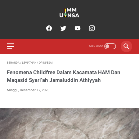
BERANDA
/
LEVIATHAN
/
OPINI/ESAI
Fenomena Childfree Dalam Kacamata HAM Dan
Maqasid Syari’ah Jamaluddin Athiyyah
Minggu, Desember 17, 2023