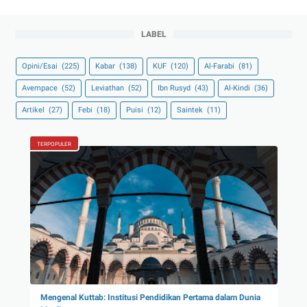
LABEL
Opini/Esai
(225)
Kabar
(138)
KUF
(120)
Al-Farabi
(81)
Avempace
(52)
Leviathan
(52)
Ibn Rusyd
(43)
Al-Kindi
(36)
Artikel
(27)
Febi
(18)
Puisi
(12)
Saintek
(11)
TERPOPULER
Mengenal Kuttab: Institusi Pendidikan Pertama dalam Dunia