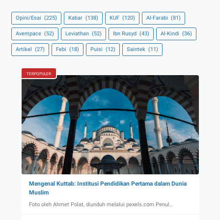
Opini/Esai
(225)
Kabar
(138)
KUF
(120)
Al-Farabi
(81)
Avempace
(52)
Leviathan
(52)
Ibn Rusyd
(43)
Al-Kindi
(36)
Artikel
(27)
Febi
(18)
Puisi
(12)
Saintek
(11)
TERPOPULER
Mengenal Kuttab: Institusi Pendidikan Pertama dalam Dunia
Muslim
Foto oleh Ahmet Polat, diunduh melalui pexels.com Penul…