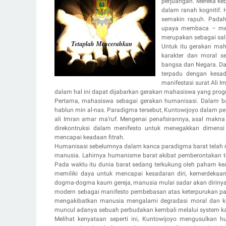
perjuangan. Mereka ke
dalam ranah kognitif. 
semakin rapuh. Padah
upaya membaca – menu
merupakan sebagai sala
Untuk itu gerakan mah
karakter dan moral s
bangsa dan Negara. Dal
terpadu dengan kesada
manifestasi surat Ali I
dalam hal ini dapat dijabarkan gerakan mahasiswa yang progr
Pertama, mahasiswa sebagai gerakan humanisasi. Dalam b
hablun min al-nas. Paradigma tersebut, Kuntowijoyo dalam p
ali Imran amar ma’ruf. Mengenai penafsirannya, asal makna 
direkontruksi dalam menifesto untuk menegakkan dimensi 
mencapai keadaan fitrah.
Humanisasi sebelumnya dalam kanca paradigma barat telah 
manusia. Lahirnya humanisme barat akibat pemberontakan t
Pada waktu itu dunia barat sedang terkukung oleh paham 
memiliki daya untuk mencapai kesadaran diri, kemerdekaan
dogma-dogma kaum gereja, manusia mulai sadar akan dirinya
modern sebagai manifesto pembebasan atas keterpurukan pa
mengakibatkan manusia mengalami degradasi moral dan keter
muncul adanya sebuah perbudakan kembali melalui system kap
Melihat kenyataan seperti ini, Kuntowijoyo mengusulkan hu