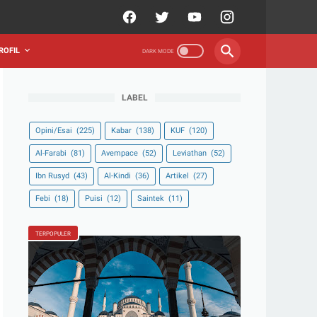
ROFIL
LABEL
Opini/Esai
(225)
Kabar
(138)
KUF
(120)
Al-Farabi
(81)
Avempace
(52)
Leviathan
(52)
Ibn Rusyd
(43)
Al-Kindi
(36)
Artikel
(27)
Febi
(18)
Puisi
(12)
Saintek
(11)
TERPOPULER