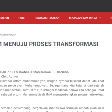
CERPEN
PUISI
REGULASI TULISAN
MAJALAH IMM UINSA
P
RAKTER BANGSA
M MENUJU PROSES TRANSFORMASI
UJU PROSES TRANSFORMASI KARAKTER BANGSA
Oleh: Author
rsimbol ortom Muhammadiyah, dengan symbol tersebut dapat kita lihat
ngan pergerakan Muhammadiyah. Sebagaimana kita ketahui dari sejarah
 manifestasi surat al-ma’un sebagai landasan bahwa kita sebagai umat
itu sebagai ortom Muhammadiyah IMM mengembangkan potensi intelektual,
ng semakin berkembang, pergerakan mahasiswa semakin rendah akan nilai