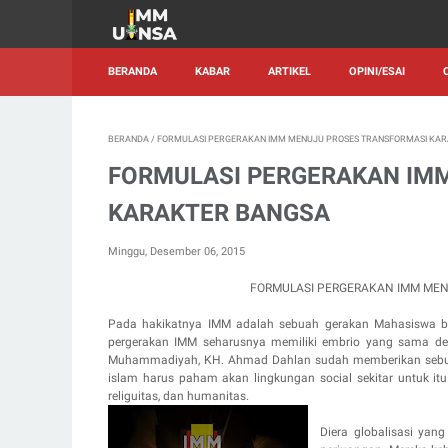
BERANDA
KABAR
ARTIKEL
OPINI/ESAI
BERANDA
/
FORMULASI PERGERAKAN IMM MENUJU PROSES TRANSFORMASI KA
FORMULASI PERGERAKAN IM
KARAKTER BANGSA
Minggu, Desember 06, 2015
FORMULASI PERGERAKAN IMM MEN
Pada hakikatnya IMM adalah sebuah gerakan Mahasiswa be
pergerakan IMM seharusnya memiliki embrio yang sama de
Muhammadiyah, KH. Ahmad Dahlan sudah memberikan sebuah
islam harus paham akan lingkungan social sekitar untuk 
religuitas, dan humanitas.
Diera globalisasi ya