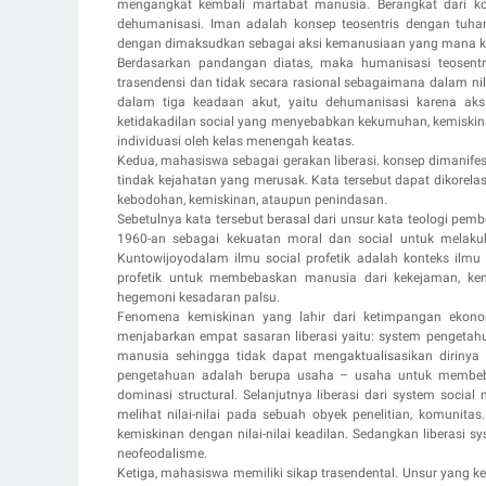
mengangkat kembali martabat manusia. Berangkat dari k
dehumanisasi. Iman adalah konsep teosentris dengan tuh
dengan dimaksudkan sebagai aksi kemanusiaan yang mana kedu
Berdasarkan pandangan diatas, maka humanisasi teosent
trasendensi dan tidak secara rasional sebagaimana dalam nila
dalam tiga keadaan akut, yaitu dehumanisasi karena aksi 
ketidakadilan social yang menyebabkan kekumuhan, kemiskina
individuasi oleh kelas menengah keatas.
Kedua, mahasiswa sebagai gerakan liberasi. konsep dimanife
tindak kejahatan yang merusak. Kata tersebut dapat dikore
kebodohan, kemiskinan, ataupun penindasan.
Sebetulnya kata tersebut berasal dari unsur kata teologi pemb
1960-an sebagai kekuatan moral dan social untuk melakuka
Kuntowijoyodalam ilmu social profetik adalah konteks ilmu 
profetik untuk membebaskan manusia dari kekejaman, ke
hegemoni kesadaran palsu.
Fenomena kemiskinan yang lahir dari ketimpangan ekonomi
menjabarkan empat sasaran liberasi yaitu: system pengetah
manusia sehingga tidak dapat mengaktualisasikan dirinya
pengetahuan adalah berupa usaha – usaha untuk membeba
dominasi structural. Selanjutnya liberasi dari system soci
melihat nilai-nilai pada sebuah obyek penelitian, komuni
kemiskinan dengan nilai-nilai keadilan. Sedangkan liberasi sy
neofeodalisme.
Ketiga, mahasiswa memiliki sikap trasendental. Unsur yang ke