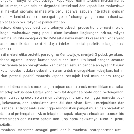
banyakan hanya terfokus sebagai “kupu-kupu” dan intelektual mereka hanya
Hal ini menjadikan sebuah degradasi intelektual dan kepedulian mahasiswa
al hakekat seorang mahasiswa perlu adanya sebuah intelektual dengan
lis – berdiskusi, serta sebagai agen of change yang mana mahasiswa
h satu aspirasi rakyat ke pemerintahan.
asiswa diera globalisasi perlu adanya sebuah proses transformasi melalui
ebagai mahasiswa yang peduli akan keadaan lingkungan sekitar, rakyat,
am hal ini kita sebagai kader IMM setidaknya memiliki kesadaran kritis yang
ran profetik dan memiliki daya intelektul social profetik sebagai hasil
mran: 110.
esif melaui etika profetik paradigma Kuntowijoyo menjadi 3 pokok gerakan.
ahasa agama, konsep humanisasi sudah lama kita kenal dengan sebutan
emikirannya telah mengkorelasikan dengan sebuah penggalan ayat 110 surat
kata tersebut adalah sebuah anjuran untuk menegakkan kebajikan, hal ini
dan potensi positif manusia kepada petunjuk ilahi (nur) dalam rangka
muncul diera renaissance dengan tujuan utama untuk memulihkan martabat
erhadap kekuasaan Gereja yang bersifat dogmatis pada abad pertengahan.
keagamaan yang seolah-olah membelenggu manusia sehingga manusia tidak
, kebebasan, dan kedaulatan atas diri dan alam. Untuk menjauhkan dari
 sebagai antroposentris sehingga muncul ilmu pengetahuan dan peradaban
da abad pertengahan. Akan tetapi damapak adanya sebuah antroposentris,
asingan dari dirinya sendiri dan lupa pada hakikatnya. Diera ini justru
italis.
manisasi teosentris sebagai ganti dari humanisasi antroposentris untuk