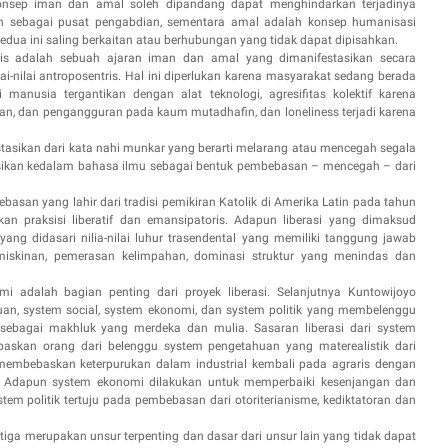
onsep iman dan amal soleh dipandang dapat menghindarkan terjadinya
an sebagai pusat pengabdian, sementara amal adalah konsep humanisasi
a ini saling berkaitan atau berhubungan yang tidak dapat dipisahkan.
ris adalah sebuah ajaran iman dan amal yang dimanifestasikan secara
i-nilai antroposentris. Hal ini diperlukan karena masyarakat sedang berada
manusia tergantikan dengan alat teknologi, agresifitas kolektif karena
n, dan pengangguran pada kaum mutadhafin, dan loneliness terjadi karena
stasikan dari kata nahi munkar yang berarti melarang atau mencegah segala
lasikan kedalam bahasa ilmu sebagai bentuk pembebasan – mencegah – dari
ebasan yang lahir dari tradisi pemikiran Katolik di Amerika Latin pada tahun
n praksisi liberatif dan emansipatoris. Adapun liberasi yang dimaksud
yang didasari nilia-nilai luhur trasendental yang memiliki tanggung jawab
miskinan, pemerasan kelimpahan, dominasi struktur yang menindas dan
 adalah bagian penting dari proyek liberasi. Selanjutnya Kuntowijoyo
uan, system social, system ekonomi, dan system politik yang membelenggu
 sebagai makhluk yang merdeka dan mulia. Sasaran liberasi dari system
skan orang dari belenggu system pengetahuan yang materealistik dari
al membebaskan keterpurukan dalam industrial kembali pada agraris dengan
tas. Adapun system ekonomi dilakukan untuk memperbaiki kesenjangan dan
stem politik tertuju pada pembebasan dari otoriterianisme, kediktatoran dan
tiga merupakan unsur terpenting dan dasar dari unsur lain yang tidak dapat