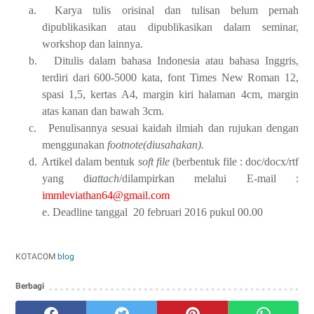
a.
Karya tulis orisinal dan tulisan belum pernah
dipublikasikan atau dipublikasikan dalam seminar,
workshop dan lainnya.
b.
Ditulis dalam bahasa Indonesia atau bahasa Inggris,
terdiri dari
600-5000
kata, font Times New Roman 12,
spasi 1,5, kertas A4, margin kiri halaman 4cm, margin
atas kanan dan bawah 3cm.
c.
Penulisannya sesuai kaidah ilmiah dan rujukan dengan
menggunakan
footnote
(diusahakan)
.
d.
Artikel dalam bentuk
soft file
(berbentuk file : doc/docx/rtf
yang di
attach
/dilampirkan melalui E-mail :
immleviathan64@gmail.com
e. Deadline tanggal 20 februari 2016 pukul 00.00
KOTACOM
blog
Berbagi