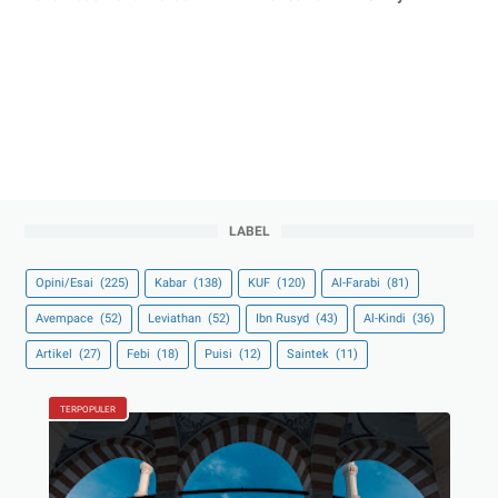
LABEL
Opini/Esai
(225)
Kabar
(138)
KUF
(120)
Al-Farabi
(81)
Avempace
(52)
Leviathan
(52)
Ibn Rusyd
(43)
Al-Kindi
(36)
Artikel
(27)
Febi
(18)
Puisi
(12)
Saintek
(11)
TERPOPULER