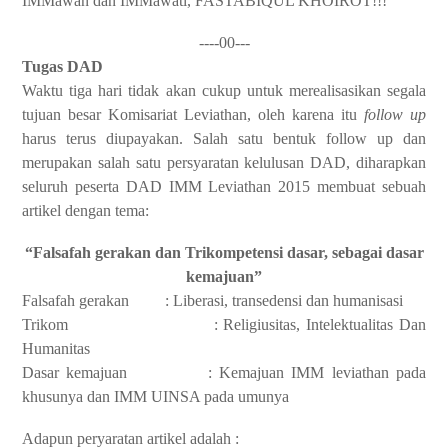
IMMawan dan IMMawati, FASTABIQUL KHOIROT!!!
----00---
Tugas DAD
Waktu tiga hari tidak akan cukup untuk merealisasikan segala
tujuan besar Komisariat Leviathan, oleh karena itu
follow up
harus terus diupayakan. Salah satu bentuk follow up dan
merupakan salah satu persyaratan kelulusan DAD, diharapkan
seluruh peserta DAD IMM Leviathan 2015 membuat sebuah
artikel dengan tema:
“Falsafah gerakan dan Trikompetensi dasar, sebagai dasar
kemajuan”
Falsafah gerakan
: Liberasi, transedensi dan humanisasi
Trikom
: Religiusitas, Intelektualitas Dan
Humanitas
Dasar kemajuan
: Kemajuan IMM leviathan pada
khusunya dan IMM UINSA pada umunya
Adapun peryaratan
artikel
adalah :