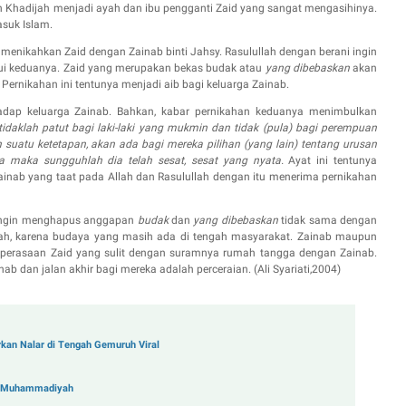
an Khadijah menjadi ayah dan ibu pengganti Zaid yang sangat mengasih
inya
.
asuk Islam.
a menikahkan Zaid dengan Zainab binti Jahsy. Rasulullah dengan berani ingin
lui keduanya. Zaid yang merupakan bekas budak atau
yang dibebaskan
akan
. Pernikahan ini tentunya menjadi aib bagi keluarga Zainab.
adap keluarga Zainab. Bahkan, kabar pernikahan keduanya menimbulkan
tidaklah patut bagi laki-laki yang mukmin dan tidak (pula) bagi perempuan
suatu ketetapan, akan ada bagi mereka pilihan (yang lain) tentang urusan
a maka sungguhlah dia telah sesat, sesat yang nyata.
Ayat ini tentunya
ainab yang taat pada Allah dan Rasulullah dengan itu menerima pernikahan
h ingin menghapus anggapan
budak
dan
yang dibebaskan
tidak sama dengan
ah
, karena
budaya yang masih ada di tengah masyarakat. Zainab maupun
u, perasaan Zaid yang sulit dengan suramnya rumah tangga dengan Zainab.
nab dan jalan akhir bagi mereka adalah perceraian. (Ali Syariati,2004)
arkan Nalar di Tengah Gemuruh Viral
ua Muhammadiyah