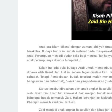
Arab pra Islam dikenal dengan zaman jahiliyah (ma
berakhlak. Budaya buruk ini sudah melekat pada masyaraka
Ar
ab. Perempuan menjadi budak seks bagi mereka. Tak hanya
anak perempuanya dikubur hidup-hidup.
Selain itu, ada pula budaya Arab untuk memper
bud
dibawa oleh Rasulullah. Hal ini secara tegas diselesaikan
I
sahabat. Tetapi, Pem
beba
san budak tersebut malah menimbu
bangsawan dan terhotmat)
, budak
dan
yang dibebaskan
(bud
Status tersebut dirasakan oleh anak angkat Rasululla
oleh Hakim bin Hizam bin Khuwailid. Zaid menjadi budak set
beberapa budak termasuk Zaid, Hakim beranjak ke Makkah
Khadijah memilih Zaid bin Haritsah.
Zaid menjadi anak angkat Rasulullah dan Khadijah. P