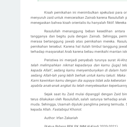
Kisah pernikahan ini menimbulkan spekulasi para o
menyuruh zaid untuk menceraikan Zainab karena Rasulullah per
menegaskan bahwa kisah orientalis itu hanyalah fiktif. Merek
Rasulullah menanggung beban kesedihan antara 
tangganya dan begitu
pula dengan
Zainab. Sehingga, perm
merasa bertanggung
jawab atas pernikahan mereka. Rasul
pernikahan tersebut.
K
arena hal itulah timbul tanggung jawa
terhadap masyarakat
A
rab karena beliau menikahi mantan istri
Peristiwa ini menjadi penyebab turunya surat Al-Ah
telah melimpahkan nikmat kepadanya dan kamu (juga) tela
kepada Allah", sedang kamu menyembunyikan di dalam hati
sedang Allah-lah yang lebih berhak untuk kamu takuti. Maka t
Kami kawinkan kamu dengan dia supaya tidak ada keberatan b
apabila anak-anak angkat itu telah menyelesaikan keperluannya 
Sejak saat itu Zaid mulai dipanggil dengan Zaid b
terus dilakukan oleh Rasulullah
, sa
lah satunya terhadap anak 
muda. Sehingga, Usamah dijuluki panglima perang termuda
kepada Allah.
Fastabiqul Khoirot.
Author: Irfan Zakariah
(Ketua Bidang RPK PK IMM Al-Kindi 2020-2021)