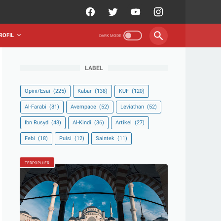
ROFIL
LABEL
Opini/Esai
(225)
Kabar
(138)
KUF
(120)
Al-Farabi
(81)
Avempace
(52)
Leviathan
(52)
Ibn Rusyd
(43)
Al-Kindi
(36)
Artikel
(27)
Febi
(18)
Puisi
(12)
Saintek
(11)
TERPOPULER