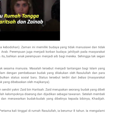
sa kebodohan). Zaman ini memiliki budaya yang tidak manusiawi dan tidak
t
A
rab. Perempuan juga menjadi korban budaya jahiliyah pada masyarakat
 itu, bahkan anak perempuan menjadi aib bagi mereka. Sehingga tak segan
ak
sesama manusia
. Masalah tersebut menjadi tantangan bagi Islam yang
slam dengan pembebasan budak yang dilakukan oleh Rasulullah dan para
lkan status sosial baru. Status tersebut terdiri dari
bebas
(masyarakat
ak yang dibebaskan oleh majikanya)
.
h sendiri yakni Zaid bin Haritsah. Zaid merupakan seorang budak yang dibeli
elah kelompoknya diserang dan dijadikan sebagai tawanan. Setelah membeli
 dan menawarkan budak-budak yang dibelinya kepada bibinya, Khadijah.
ertama kali tinggal di rumah Rasulullah, ia berumur 8 tahun. Ia mengalami