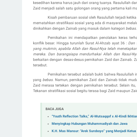
kesedihan karena harus jauh dari orang tuanya. Rasulullah d
Zaid menjadi salah satu golongan orang yang pertama kali m
Kisah pembaruan sosial oleh Rasulullah terjadi ketik
mematahkan stratifikasi sosial yang ada di masyarakat mela
dinikahkan dengan Zainab yang masuk dalam kategori
bebas
Pernikahan ini mendapatkan penolakan keras terh
konflik besar. Hingga turunlah Surat Al-Ahzab ayat 36 :
Dan 
yang mukmin, apabila Allah dan Rasul-Nya telah menetapkan 
mereka. Dan barangsiapa mendurhakai Allah dan Rasul-Ny
berkaitan dengan desas-desus pernikahan Zaid dan Zainab. Z
tersebut.
Pernikahan tersebut adalah bukti bahwa Rasululla
yang
bebas.
Namun, pernikahan Zaid dan Zainab tidak mud
Zaid merasa tertekan dengan pernikahan tersebut. Selain it
Tekanan stratifikasi sosial begitu terasa bagi Zaid maupun Zai
BACA JUGA
“Youth Reflection Talks,” Al-Mutsaqqof x Al-Kindi Ikhti
Menyingkap Hubungan Muhammadiyah dan Jawa
K.H. Mas Mansur: “Arek Suroboyo” yang Menjadi Ket