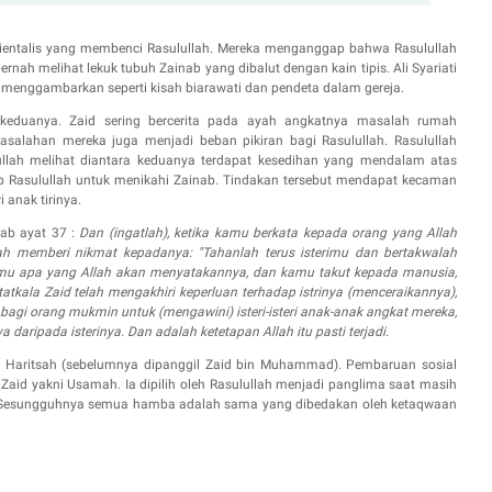
rientalis yang membenci Rasulullah. Mereka menganggap bahwa Rasulullah
nah melihat lekuk tubuh Zainab yang dibalut dengan kain tipis. Ali Syariati
a menggambarkan seperti kisah biarawati dan pendeta dalam gereja.
keduanya. Zaid sering bercerita pada ayah angkatnya masalah rumah
asalahan mereka juga menjadi beban pikiran bagi Rasulullah. Rasulullah
ullah melihat diantara keduanya terdapat kesedihan yang mendalam atas
b Rasulullah untuk menikahi Zainab.
Tindakan tersebut mendapat kecaman
 anak tirinya.
zab ayat 37 :
Dan (ingatlah), ketika kamu berkata kepada orang yang Allah
h memberi nikmat kepadanya: "Tahanlah terus isterimu dan bertakwalah
mu apa yang Allah akan menyatakannya, dan kamu takut kepada manusia,
atkala Zaid telah mengakhiri keperluan terhadap istrinya (menceraikannya),
agi orang mukmin untuk (mengawini) isteri-isteri anak-anak angkat mereka,
daripada isterinya. Dan adalah ketetapan Allah itu pasti terjadi.
in Haritsah (sebelumnya dipanggil Zaid bin Muhammad). Pembaruan sosial
Zaid yakni Usamah. Ia dipilih oleh Rasulullah menjadi panglima saat masih
. Sesungguhnya semua hamba adalah sama yang dibedakan oleh ketaqwaan