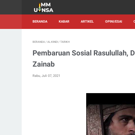
BERANDA
KABAR
ARTIKEL
OPINI/ESAI
BERANDA
/
AL-KINDI
/
TARIKH
Pembaruan Sosial Rasulullah, 
Zainab
Rabu, Juli 07, 2021