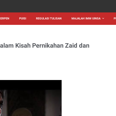
CERPEN
PUISI
REGULASI TULISAN
MAJALAH IMM UINSA
P
Dalam Kisah Pernikahan Zaid dan