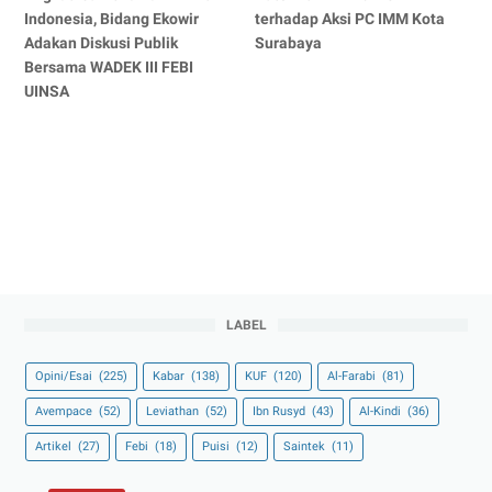
Indonesia, Bidang Ekowir
terhadap Aksi PC IMM Kota
Adakan Diskusi Publik
Surabaya
Bersama WADEK III FEBI
UINSA
LABEL
Opini/Esai
(225)
Kabar
(138)
KUF
(120)
Al-Farabi
(81)
Avempace
(52)
Leviathan
(52)
Ibn Rusyd
(43)
Al-Kindi
(36)
Artikel
(27)
Febi
(18)
Puisi
(12)
Saintek
(11)