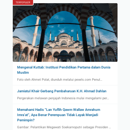
TERPOPULER
Mengenal Kuttab: Institusi Pendidikan Pertama dalam Dunia
Muslim
Foto oleh Ahmet Polat, diunduh melalui pexels.com Penul…
Jamiatul Khair Gerbang Pembaharuan K.H. Ahmad Dahlan
Pergerakan melawan penjajah Indonesia mulai mengalami per…
Memahami Hadis “Lan Yuflih Qawm Wallaw Amrahum
Imra’at”, Apa Benar Perempuan Tidak Layak Menjadi
Pemimpin?
Gambar: Pelantikan Megawati Soekarnoputri sebagai Presiden …