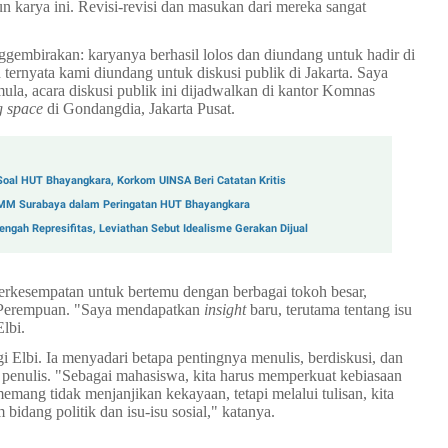
arya ini. Revisi-revisi dan masukan dari mereka sangat
embirakan: karyanya berhasil lolos dan diundang untuk hadir di
 ternyata kami diundang untuk diskusi publik di Jakarta. Saya
ula, acara diskusi publik ini dijadwalkan di kantor Komnas
g space
di Gondangdia, Jakarta Pusat.
oal HUT Bhayangkara, Korkom UINSA Beri Catatan Kritis
IMM Surabaya dalam Peringatan HUT Bhayangkara
gah Represifitas, Leviathan Sebut Idealisme Gerakan Dijual
 berkesempatan untuk bertemu dengan berbagai tokoh besar,
Perempuan. "Saya mendapatkan
insight
baru, terutama tentang isu
Elbi.
Elbi. Ia menyadari betapa pentingnya menulis, berdiskusi, dan
penulis. "Sebagai mahasiswa, kita harus memperkuat kebiasaan
mang tidak menjanjikan kekayaan, tetapi melalui tulisan, kita
idang politik dan isu-isu sosial," katanya.