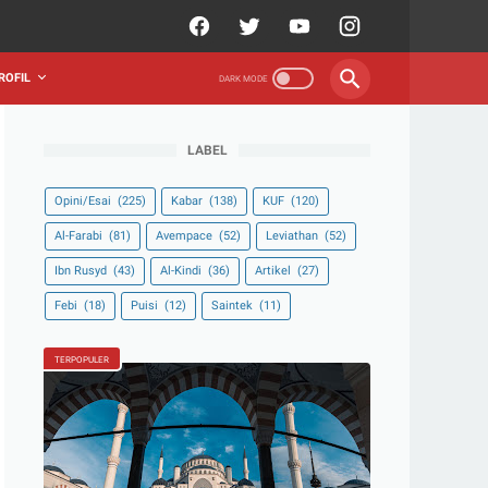
ROFIL
LABEL
Opini/Esai
(225)
Kabar
(138)
KUF
(120)
Al-Farabi
(81)
Avempace
(52)
Leviathan
(52)
Ibn Rusyd
(43)
Al-Kindi
(36)
Artikel
(27)
Febi
(18)
Puisi
(12)
Saintek
(11)
TERPOPULER