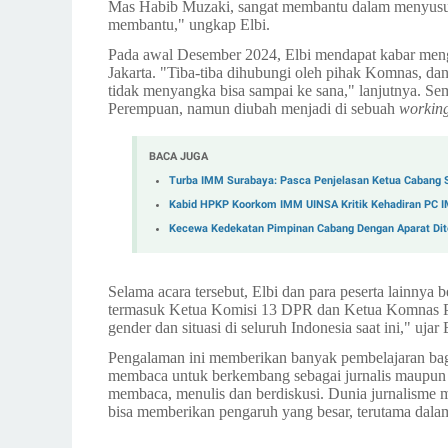
Mas Habib Muzaki, sangat membantu dalam menyusun k
membantu," ungkap Elbi.
Pada awal Desember 2024, Elbi mendapat kabar mengg
Jakarta. "Tiba-tiba dihubungi oleh pihak Komnas, dan
tidak menyangka bisa sampai ke sana," lanjutnya. Sem
Perempuan, namun diubah menjadi di sebuah
workin
BACA JUGA
Turba IMM Surabaya: Pasca Penjelasan Ketua Cabang S
Kabid HPKP Koorkom IMM UINSA Kritik Kehadiran PC 
Kecewa Kedekatan Pimpinan Cabang Dengan Aparat Diten
Selama acara tersebut, Elbi dan para peserta lainnya
termasuk Ketua Komisi 13 DPR dan Ketua Komnas 
gender dan situasi di seluruh Indonesia saat ini," ujar 
Pengalaman ini memberikan banyak pembelajaran bagi 
membaca untuk berkembang sebagai jurnalis maupun 
membaca, menulis dan berdiskusi. Dunia jurnalisme me
bisa memberikan pengaruh yang besar, terutama dalam b