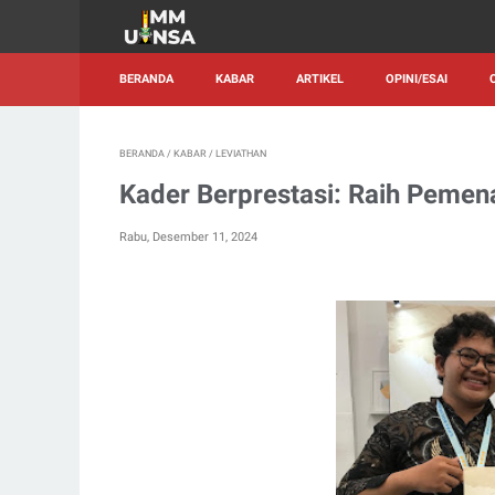
BERANDA
KABAR
ARTIKEL
OPINI/ESAI
BERANDA
/
KABAR
/
LEVIATHAN
Kader Berprestasi: Raih Pemen
Rabu, Desember 11, 2024