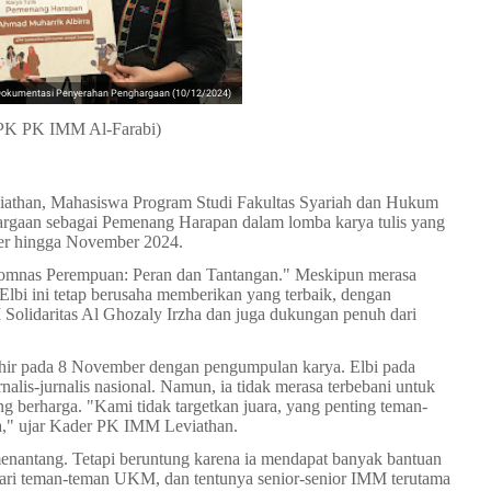
okumentasi
P
enyerahan
P
enghargaan (10/12/2024)
 RPK PK IMM Al-Farabi)
iathan, Mahasiswa Program Studi Fakultas Syariah dan Hukum
rgaan sebagai Pemenang Harapan dalam lomba karya tulis yang
er hingga November 2024.
omnas Perempuan: Peran dan Tantangan." Meskipun merasa
Elbi ini tetap berusaha memberikan yang terbaik, dengan
idaritas Al Ghozaly Irzha dan juga dukungan penuh dari
khir pada 8 November dengan pengumpulan karya. Elbi pada
alis-jurnalis nasional. Namun, ia tidak merasa terbebani untuk
g berharga. "Kami tidak targetkan juara, yang penting teman-
a," ujar Kader PK IMM Leviathan.
 menantang. Tetapi beruntung karena ia mendapat banyak bantuan
dari teman-teman UKM, dan tentunya senior-senior IMM terutama