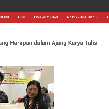
CERPEN
PUISI
REGULASI TULISAN
MAJALAH IMM UINSA
P
ang Harapan dalam Ajang Karya Tulis