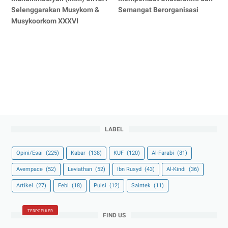
Selenggarakan Musykom &
Semangat Berorganisasi
Musykoorkom XXXVI
LABEL
Opini/Esai
(225)
Kabar
(138)
KUF
(120)
Al-Farabi
(81)
Avempace
(52)
Leviathan
(52)
Ibn Rusyd
(43)
Al-Kindi
(36)
Artikel
(27)
Febi
(18)
Puisi
(12)
Saintek
(11)
TERPOPULER
FIND US